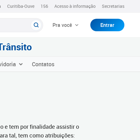
a
Curitiba-Ouve
156
Acesso à informação
Secretarias
Pra você
Entrar
Trânsito
idoria
Contatos
 e tem por finalidade assistir o
ra tal, tem como atribuições: