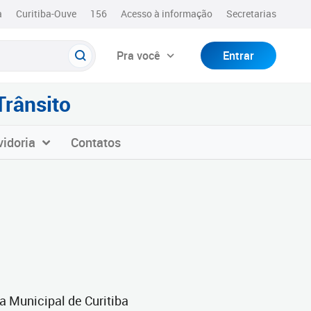
a
Curitiba-Ouve
156
Acesso à informação
Secretarias
Pra você
Entrar
Trânsito
idoria
Contatos
a Municipal de Curitiba