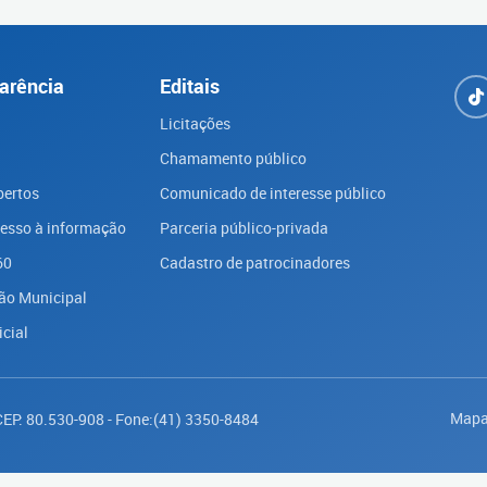
arência
Editais
Licitações
Chamamento público
bertos
Comunicado de interesse público
cesso à informação
Parceria público-privada
60
Cadastro de patrocinadores
ão Municipal
icial
Mapa
 CEP: 80.530-908 - Fone:(41) 3350-8484
Saiba mais