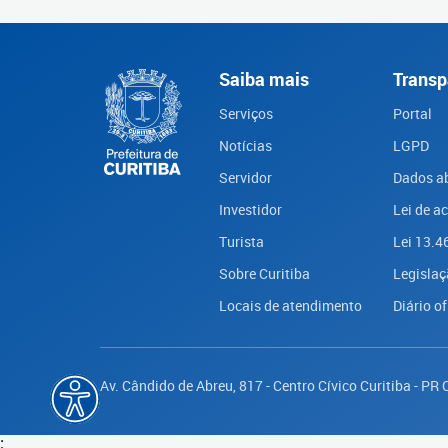
Saiba mais
Transp
Serviços
Portal
Notícias
LGPD
Servidor
Dados a
Investidor
Lei de a
Turista
Lei 13.4
Sobre Curitiba
Legislaç
Locais de atendimento
Diário of
Av. Cândido de Abreu, 817 - Centro Cívico Curitiba - PR
;